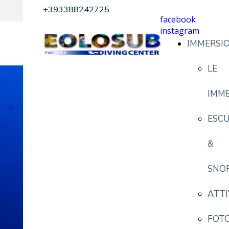
+393388242725
facebook
instagram
IMMERSIO
LE
IMME
ESCU
&
SNO
ATTI
FOTO